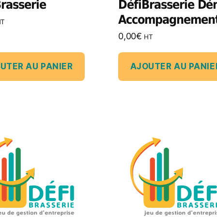
rasserie
DéfiBrasserie D
Accompagnemen
HT
0,00
€
HT
UTER AU PANIER
AJOUTER AU PANIE