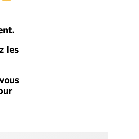
ent.
z les
 vous
our