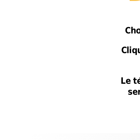
Cho
Cliq
Le t
se