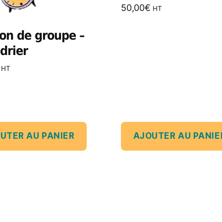
50,00
€
HT
on de groupe –
drier
HT
UTER AU PANIER
AJOUTER AU PANIE