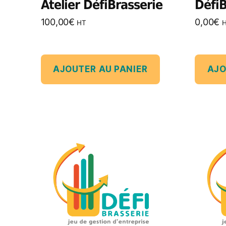
Atelier DéfiBrasserie
DéfiB
100,00
€
0,00
€
HT
AJOUTER AU PANIER
AJO