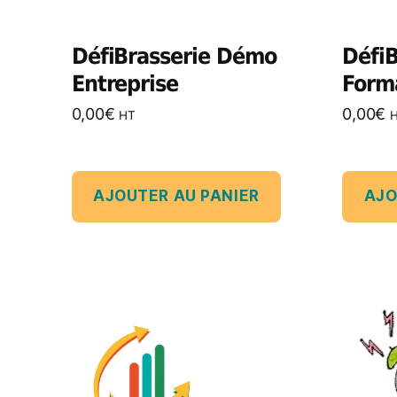
DéfiBrasserie Démo
Défi
Entreprise
Form
0,00
€
0,00
€
HT
AJOUTER AU PANIER
AJO