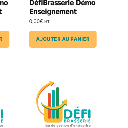
émo
DéfiBrasserie Démo
t
Enseignement
0,00
€
HT
R
AJOUTER AU PANIER