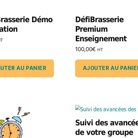
Brasserie Démo
DéfiBrasserie
ation
Premium
Enseignement
HT
100,00
€
HT
UTER AU PANIER
AJOUTER AU PANIE
Suivi des avancée
de votre groupe