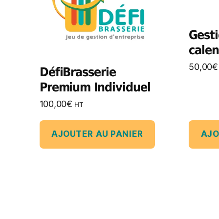
Gesti
calen
50,00
€
DéfiBrasserie
Premium Individuel
100,00
€
HT
AJOUTER AU PANIER
AJO