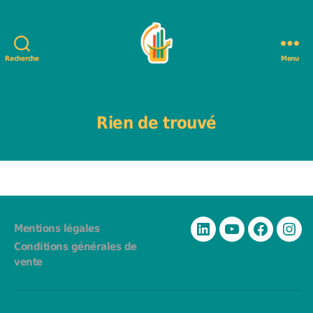
Recherche
Menu
DéfiBrasserie
-
Jeu
de
Rien de trouvé
gestion
d'entreprise
Mentions légales
Linkedin
YouTube
Facebook
Inst
Conditions générales de
vente