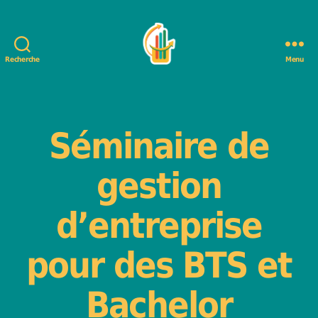
Recherche
Menu
DéfiBrasserie
-
Jeu
de
Catégories
Séminaire de
gestion
d'entreprise
gestion
d’entreprise
pour des BTS et
Bachelor