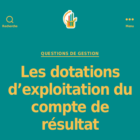
Recherche
Menu
DéfiBrasserie
-
Jeu
de
Catégories
QUESTIONS DE GESTION
gestion
Les dotations
d'entreprise
d’exploitation du
compte de
résultat