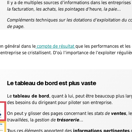
Il y a de multiples sources d’informations dans les entreprises 
la facturation, les achats, les pointages d’heure, la paie…
Compléments techniques sur les dotations d’exploitation du co
de page.
en général dans le
compte de résultat
que les performances et les d
’entreprise se cristallisent. D’où l’importance de l’exploiter réguli
Le tableau de bord est plus vaste
Le
tableau de bord
, quant à lui, peut être beaucoup plus l
des besoins du dirigeant pour piloter son entreprise.
On peut y glisser des pages concernant les
stats de
ventes
, l
travaillées
, la
gestion de
trésorerie
…
Tous ces éléments apportent des
informations pertinentes
q