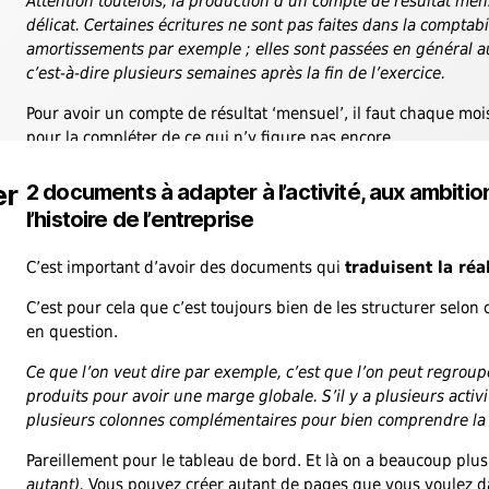
Attention toutefois, la production d’un compte de résultat mens
délicat. Certaines écritures ne sont pas faites dans la compt
amortissements par exemple ; elles sont passées en général 
c’est-à-dire plusieurs semaines après la fin de l’exercice.
Pour avoir un compte de résultat ‘mensuel’, il faut chaque mo
pour la compléter de ce qui n’y figure pas encore.
er
2 documents à
adapter
à l’activité, aux ambiti
l’histoire de l’entreprise
C’est important d’avoir des documents qui
traduisent la réal
C’est pour cela que c’est toujours bien de les structurer selon 
en question.
Ce que l’on veut dire par exemple, c’est que l’on peut regroup
produits pour avoir une marge globale. S’il y a plusieurs activ
plusieurs colonnes complémentaires pour bien comprendre l
Pareillement pour le tableau de bord. Et là on a beaucoup plus
autant).
Vous pouvez créer autant de pages que vous voulez d