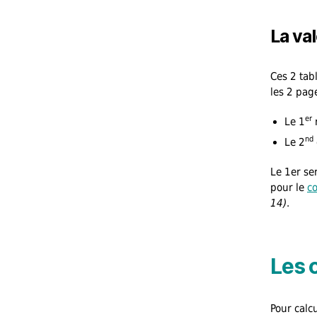
La va
Ces 2 tab
les 2 pag
er
Le 1
r
nd
Le 2
Le 1er se
pour le
c
14)
.
Les 
Pour calc