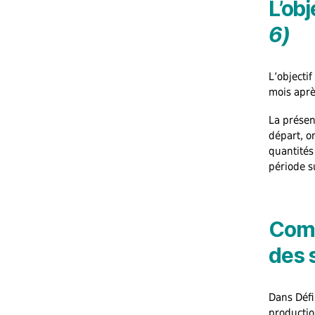
L’ob
6)
L’objecti
mois aprè
La présen
départ, o
quantités
période s
Comm
des 
Dans Défi
productio