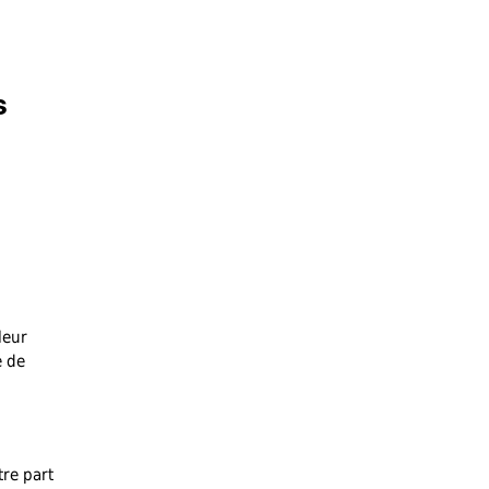
s
leur
e de
tre part