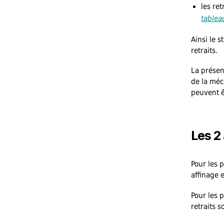
les re
tablea
Ainsi le s
retraits.
La présen
de la méca
peuvent ê
Les 2
Pour les p
affinage e
Pour les p
retraits 