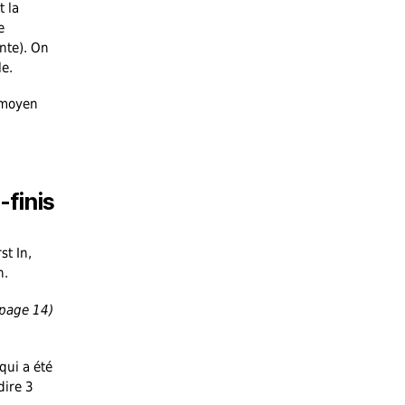
t la
e
nte). On
le.
 moyen
-finis
st In,
n.
page 14)
qui a été
dire 3