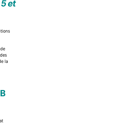
 5 et
utions
 de
 des
de la
DB
at