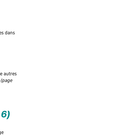
ées dans
e autres
(page
 6)
ge