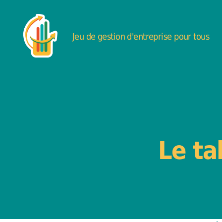
Jeu de gestion d'entreprise pour tous
DéfiBrasserie
-
Jeu
de
gestion
d'entreprise
Le ta