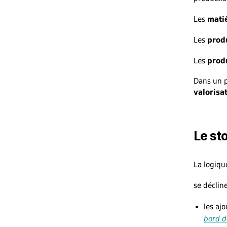
Les
mati
Les
produ
Les
produ
Dans un p
valorisa
Le st
La logique
se déclin
les aj
bord d