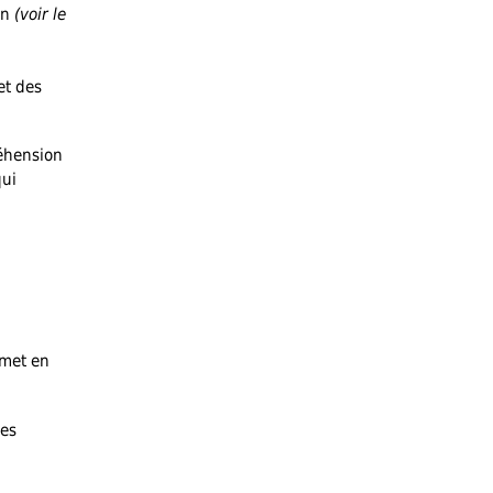
on
(voir le
et des
réhension
qui
 met en
les