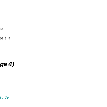
ge.
ps à la
age 4)
eau de